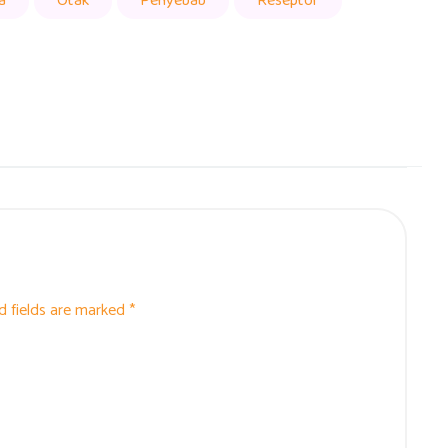
a
Otak
Penyebab
Reseptor
d fields are marked *