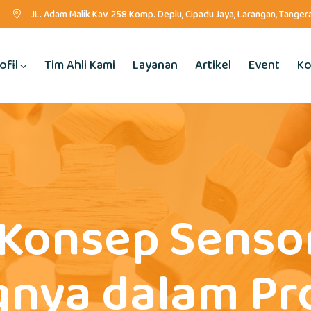
JL. Adam Malik Kav. 258 Komp. Deplu, Cipadu Jaya, Larangan, Tange
ofil
Tim Ahli Kami
Layanan
Artikel
Event
Ko
Konsep Sensori
gnya dalam Pro