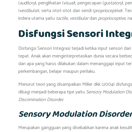
(
auditory
), penglihatan (
visual
), pengecapan (
gustatory
), pe
(
vestibular
), serta otot-otot dan sendi (
proprioceptive
). Te
indera utama yaitu
tactile
,
vestibular
dan
proprioceptive
, n
Disfungsi Sensori Integ
Disfungsi Sensori Integrasi terjadi ketika input sensori da
tepat. Anak akan menginterpretasikan dunia secara berbe
dan apa yang harus dilakukan dalam menanggapi input ter
perkembangan, belajar maupun perilaku.
Menurut teori yang disampaikan Miller dkk (2004) disfungs
dibagi menjadi beberapa tipe yaitu
Sensory Modulation Dis
Discrimination Disorder
.
Sensory Modulation Disorde
Merupakan gangguan yang disebabkan karena anak kesulit