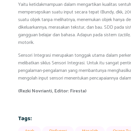
Yaitu ketidakmampuan dalam mengartikan kualitas sentuha
mempersepsikan suatu input secara tepat (Bundy, dkk, 20
suatu objek tanpa melihatnya, menemukan objek hanya d
dikeluarkannya, merasakan tekstur, dan bau. SDD pada s
gangguan belajar dan bahasa. Adapun pada sistem
tactile
motorik.
Sensori Integrasi merupakan tonggak utama dalam perkemb
melibatkan siklus Sensori Integrasi. Untuk itu sangat pen
pengalaman-pengalaman yang membantunya menghasilkan r
mengolah input sensori menentukan pencapaiannya dalam 
(Rezki Novrianti, Editor: Firesta)
Tags: