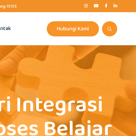
rang 15155
ntak
Hubungi Kami
 Integrasi
ses Belajar