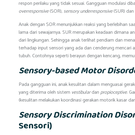
respon perilaku yang tidak sesuai. Gangguan modulasi diba
overresponsive
(SOR),
sensory underresponsive
(SUR) dan
Anak dengan SOR menunjukkan reaksi yang berlebihan saat d
lama dari sewajarnya. SUR merupakan keadaan dimana ana
dari lingkungan. Sehingga anak terlihat pendiam dan menari
terhadap input sensori yang ada dan cenderung mencari a
tubuh. Contohnya seperti berayun dengan kencang, mem
Sensory-based Motor Disord
Pada gangguan ini, anak kesulitan dalam menguasai gerak m
yang diterima oleh sistem
vestibular
dan
propioceptive
. Ga
(kesulitan melakukan koordinasi gerakan motorik kasar da
Sensory Discrimination Diso
Sensori)