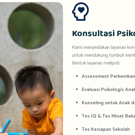
Konsultasi Psik
Kami
menyediakan
layanan
kon
untuk
mendukung
tumbuh
kem
Bentuk
layanan
meliputi:
Assessment Perkemban
Evaluasi P
sikologis A
na
Konseling
untuk A
nak
d
Tes
IQ &
Tes
Minat
Bak
Tes
Kesiapan
Sekolah