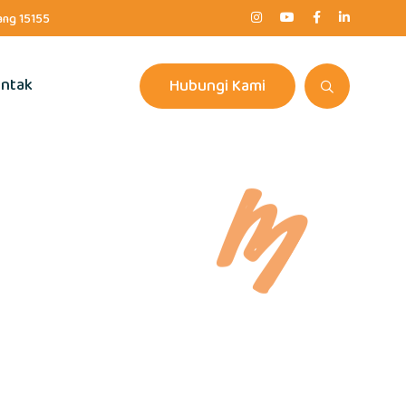
rang 15155
ntak
Hubungi Kami
rapi Anak