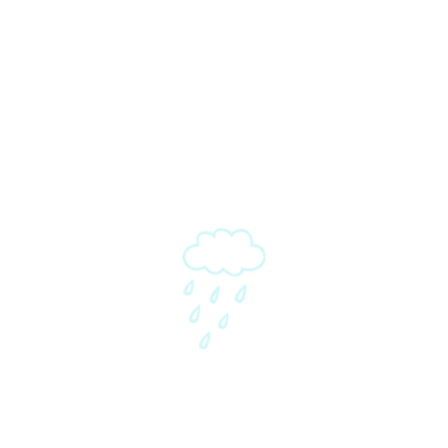
alam
mbuh