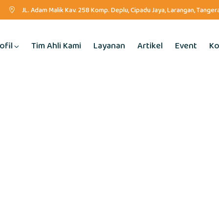
JL. Adam Malik Kav. 258 Komp. Deplu, Cipadu Jaya, Larangan, Tange
ofil
Tim Ahli Kami
Layanan
Artikel
Event
Ko
Datang di Mentari Anakku Klinik Psikologi & Pusat Te