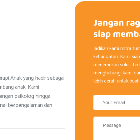
Jangan rag
siap memb
Jadikan kami mitra tu
kehangatan. Kami sia
menemukan solusi terb
menghubungi kami da
erapi Anak yang hadir sebagai
lebih cerah untuk buah
mbang anak. Kami
dengan psikolog hingga
ional berpengalaman dan