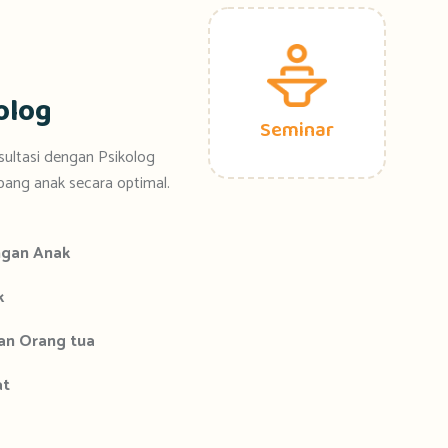
olog
Seminar
sultasi
dengan
Psikolog
bang
anak
secara
optimal.
gan Anak
k
an O
rang
tua
at