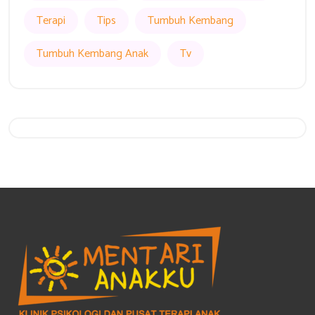
Terapi
Tips
Tumbuh Kembang
Tumbuh Kembang Anak
Tv
Get 20% Off
Hurry Up