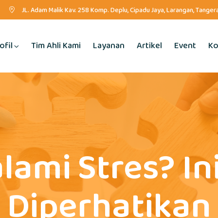
JL. Adam Malik Kav. 258 Komp. Deplu, Cipadu Jaya, Larangan, Tange
ofil
Tim Ahli Kami
Layanan
Artikel
Event
Ko
ami Stres? In
Diperhatikan