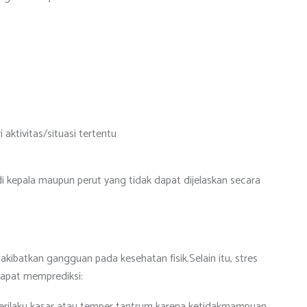
aktivitas/situasi tertentu
di kepala maupun perut yang tidak dapat dijelaskan secara
kibatkan gangguan pada kesehatan fisik.Selain itu, stres
dapat memprediksi:
perilaku kasar atau temper tantrum karena ketidakmampuan