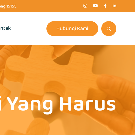
rang 15155
ntak
Hubungi Kami
i Yang Harus