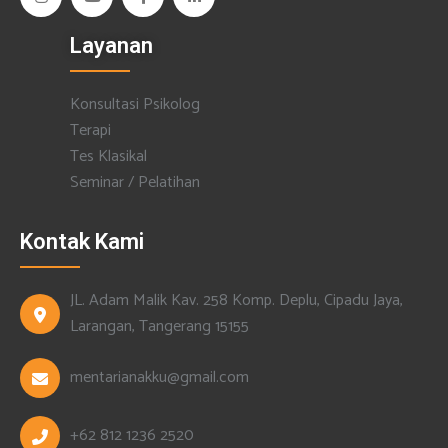
Layanan
Konsultasi Psikolog
Terapi
Tes Klasikal
Seminar / Pelatihan
Kontak Kami
JL. Adam Malik Kav. 258 Komp. Deplu, Cipadu Jaya,
Larangan, Tangerang 15155
mentarianakku@gmail.com
+62 812 1236 2520