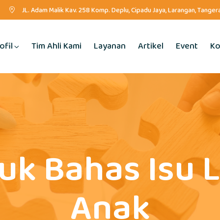
JL. Adam Malik Kav. 258 Komp. Deplu, Cipadu Jaya, Larangan, Tange
ofil
Tim Ahli Kami
Layanan
Artikel
Event
Ko
uk Bahas Isu
Anak