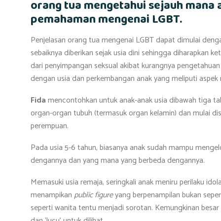
orang tua mengetahui sejauh mana 
pemahaman mengenai LGBT.
Penjelasan orang tua mengenai LGBT dapat dimulai denga
sebaiknya diberikan sejak usia dini sehingga diharapkan k
dari penyimpangan seksual akibat kurangnya pengetahuan 
dengan usia dan perkembangan anak yang meliputi aspek mo
Fida
mencontohkan untuk anak-anak usia dibawah tiga ta
organ-organ tubuh (termasuk organ kelamin) dan mulai dis
perempuan.
Pada usia 5-6 tahun, biasanya anak sudah mampu mengel
dengannya dan yang mana yang berbeda dengannya.
Memasuki usia remaja, seringkali anak meniru perilaku ido
menampikan
public figure
yang berpenampilan bukan seperti
seperti wanita tentu menjadi sorotan. Kemungkinan besar 
dan ‘lucu’ untuk dilihat.