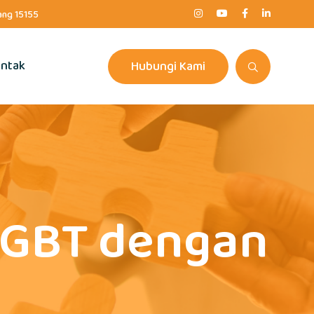
rang 15155
ntak
Hubungi Kami
 LGBT dengan