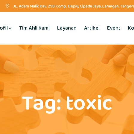
JL. Adam Malik Kav. 258 Komp. Deplu, Cipadu Jaya, Larangan, Tange
ofil
Tim Ahli Kami
Layanan
Artikel
Event
Ko
Tag:
toxic