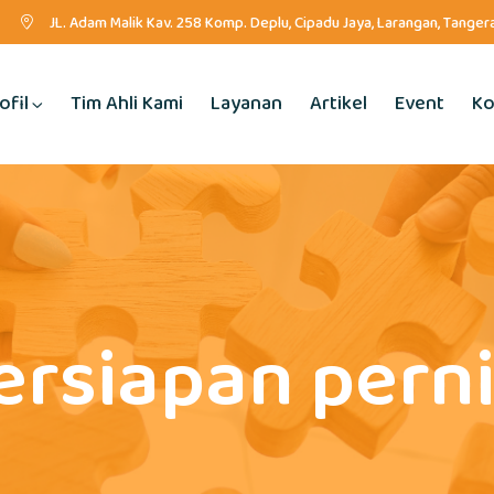
JL. Adam Malik Kav. 258 Komp. Deplu, Cipadu Jaya, Larangan, Tange
ofil
Tim Ahli Kami
Layanan
Artikel
Event
Ko
ersiapan pern