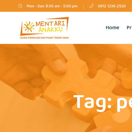
Mon - Sun: 8:00 am - 5:00 pm
0812-1236-2520
Home
Pr
Tag:
p