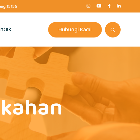
rang 15155
ntak
Hubungi Kami
ikahan