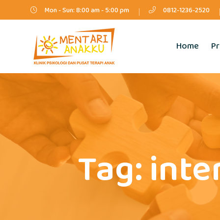
Mon - Sun: 8:00 am - 5:00 pm
0812-1236-2520
Home
Pr
Tag:
inte