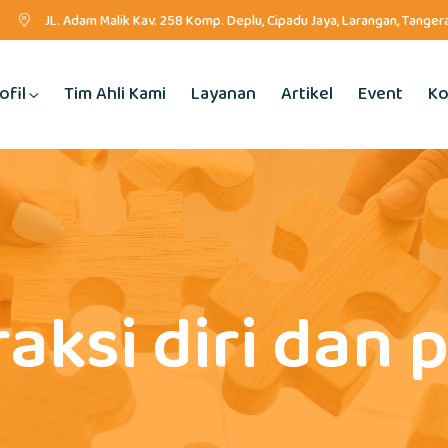
JL. Adam Malik Kav. 258 Komp. Deplu, Cipadu Jaya, Larangan, Tange
ofil
Tim Ahli Kami
Layanan
Artikel
Event
Ko
raksi diri dan