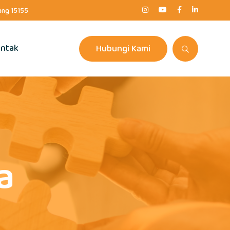
rang 15155
ntak
Hubungi Kami
a