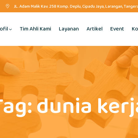
JL. Adam Malik Kav. 258 Komp. Deplu, Cipadu Jaya, Larangan, Tange
ofil
Tim Ahli Kami
Layanan
Artikel
Event
Ko
Tag:
dunia kerj