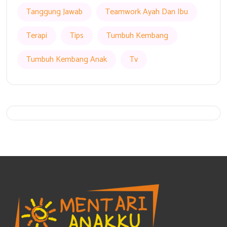
Tanggung Jawab
Teamwork Ayah Dan Ibu
Terapi
Tips
Tumbuh Kembang
Tumbuh Kembang Anak
Tv
Get 20% Off
Hurry Up