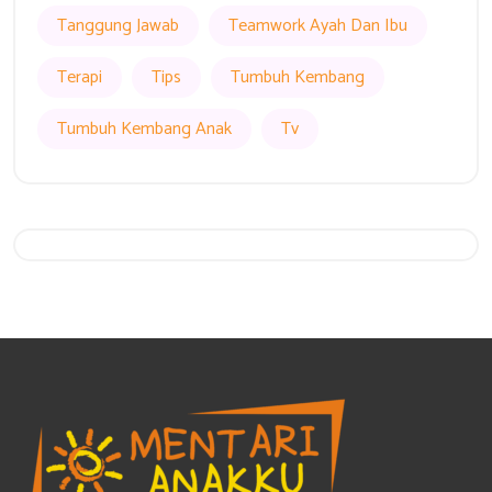
Tanggung Jawab
Teamwork Ayah Dan Ibu
Terapi
Tips
Tumbuh Kembang
Tumbuh Kembang Anak
Tv
Get 20% Off
Hurry Up