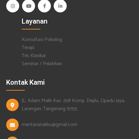
Layanan
Konsultasi Psikolog
Terapi
Tes Klasikal
Seminar / Pelatihan
Kontak Kami
JL. Adam Malik Kav. 258 Komp. Deplu, Cipadu Jaya,
Larangan, Tangerang 15155
mentarianakku@gmail.com