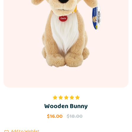
Wooden Bunny
Rated
5.00
out of 5
$
16.00
$
18.00
Add to Wishlist