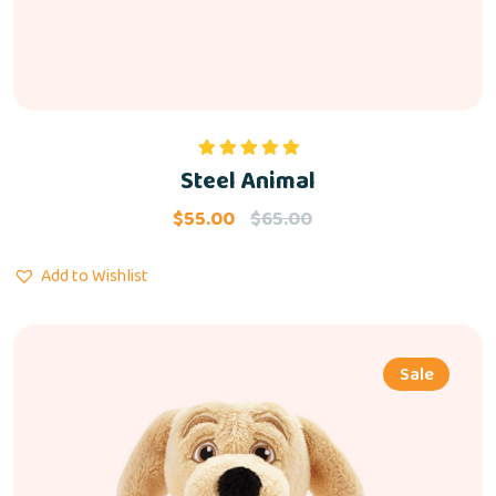
Steel Animal
Rated
5.00
out of 5
$
55.00
$
65.00
Add to Wishlist
Sale